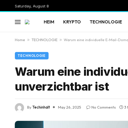
Saturday, August 8
HEIM
KRYPTO
TECHNOLOGIE
Home
»
TECHNOLOGIE
»
Warum eine individuelle E-Mail-Domai
TECHNOLOGIE
Warum eine individu
unverzichtbar ist
By
Techinhalt
May 26, 2025
No Comments
3