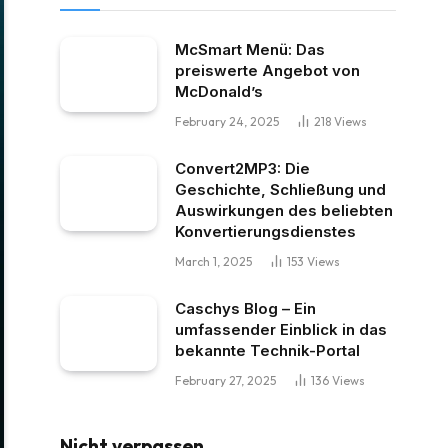
McSmart Menü: Das
preiswerte Angebot von
McDonald’s
February 24, 2025
218
Views
Convert2MP3: Die
Geschichte, Schließung und
Auswirkungen des beliebten
Konvertierungsdienstes
March 1, 2025
153
Views
Caschys Blog – Ein
umfassender Einblick in das
bekannte Technik-Portal
February 27, 2025
136
Views
Nicht verpassen