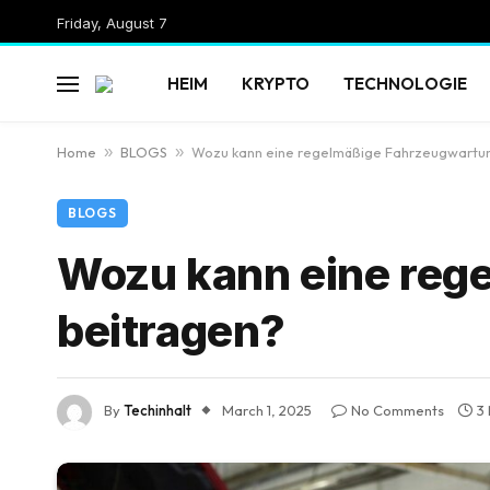
Friday, August 7
HEIM
KRYPTO
TECHNOLOGIE
Home
»
BLOGS
»
Wozu kann eine regelmäßige Fahrzeugwartu
BLOGS
Wozu kann eine reg
beitragen?
By
Techinhalt
March 1, 2025
No Comments
3