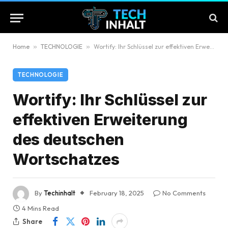
Home
»
TECHNOLOGIE
»
Wortify: Ihr Schlüssel zur effektiven Erweiterung des deutschen Wortschatzes
TECHNOLOGIE
Wortify: Ihr Schlüssel zur
effektiven Erweiterung
des deutschen
Wortschatzes
By
Techinhalt
February 18, 2025
No Comments
4 Mins Read
Share