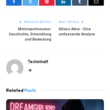
Facebook
Twitter
Pinterest
LinkedIn
Tumblr
Email
PREVIOUS ARTICLE
NEXT ARTICLE
Motorsportcoureur:
Allianz Aktie – Eine
Geschichte, Entwicklung
umfassende Analyse
und Bedeutung
Techinhalt
Website
Related
Posts