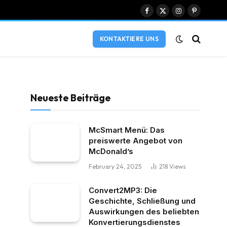
Facebook
X
Instagram
Pinterest
(Twitter)
KONTAKTIERE UNS
Neueste Beiträge
McSmart Menü: Das
preiswerte Angebot von
McDonald’s
February 24, 2025
218
Views
Convert2MP3: Die
Geschichte, Schließung und
Auswirkungen des beliebten
Konvertierungsdienstes