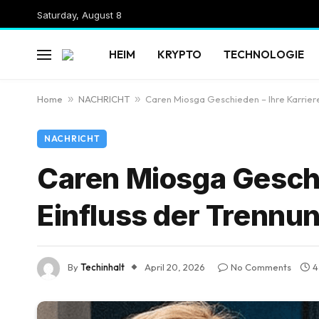
Saturday, August 8
HEIM
KRYPTO
TECHNOLOGIE
Home
»
NACHRICHT
»
Caren Miosga Geschieden – Ihre Karriere
NACHRICHT
Caren Miosga Geschi
Einfluss der Trennu
By
Techinhalt
April 20, 2026
No Comments
4