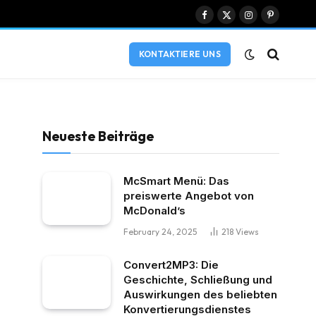
Facebook
X
Instagram
Pinterest
(Twitter)
KONTAKTIERE UNS
Neueste Beiträge
McSmart Menü: Das
preiswerte Angebot von
McDonald’s
February 24, 2025
218
Views
Convert2MP3: Die
Geschichte, Schließung und
Auswirkungen des beliebten
Konvertierungsdienstes