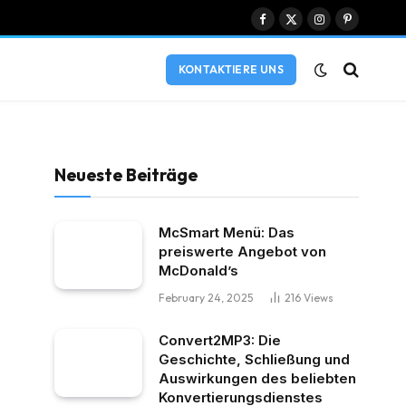
Facebook
X
Instagram
Pinterest
(Twitter)
KONTAKTIERE UNS
Neueste Beiträge
McSmart Menü: Das
preiswerte Angebot von
McDonald’s
February 24, 2025
216
Views
Convert2MP3: Die
Geschichte, Schließung und
Auswirkungen des beliebten
Konvertierungsdienstes